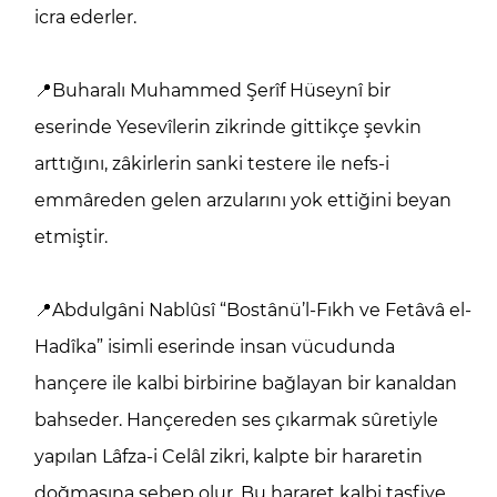
icra ederler.
📍Buharalı Muhammed Şerîf Hüseynî bir
eserinde Yesevîlerin zikrinde gittikçe şevkin
arttığını, zâkirlerin sanki testere ile nefs-i
emmâreden gelen arzularını yok ettiğini beyan
etmiştir.
📍Abdulgâni Nablûsî “Bostânü’l-Fıkh ve Fetâvâ el-
Hadîka” isimli eserinde insan vücudunda
hançere ile kalbi birbirine bağlayan bir kanaldan
bahseder. Hançereden ses çıkarmak sûretiyle
yapılan Lâfza-i Celâl zikri, kalpte bir hararetin
doğmasına sebep olur. Bu hararet kalbi tasfiye