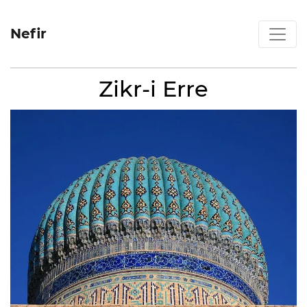
Nefir
Zikr-i Erre