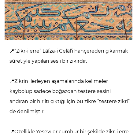
📍“Zikr-i erre” Lâfza-i Celâl’i hançereden çıkarmak
sûretiyle yapılan sesli bir zikirdir.
📍Zikrin ilerleyen aşamalarında kelimeler
kaybolup sadece boğazdan testere sesini
andıran bir hırıltı çıktığı için bu zikre “testere zikri”
de denilmiştir.
📍Özellikle Yesevîler cumhur bir şekilde zikr-i erre